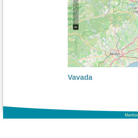
Vavada
Mention