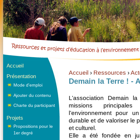
Cookies management panel
Aller dire
Accueil
Accueil
›
Ressources
›
Act
Présentation
Vous êtes ici
Demain la Terre !
Mode d'emploi
Ajouter du contenu
L’association Demain la
missions principale
Charte du participant
l’environnement pour u
Projets
durable et de valoriser le 
Propositions pour le
et culturel.
1er degré
Elle a été fondée en j