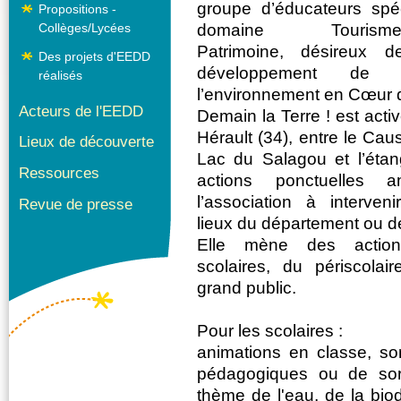
groupe d’éducateurs spé
Propositions -
Collèges/Lycées
domaine Tourisme-En
Patrimoine, désireux d
Des projets d'EEDD
développement de l
réalisés
l’environnement en Cœur d
Acteurs de l'EEDD
Demain la Terre ! est acti
Hérault (34), entre le Cau
Lieux de découverte
Lac du Salagou et l’éta
Ressources
actions ponctuelles a
l’association à interven
Revue de presse
lieux du département ou de
Elle mène des actio
La velocità nel ricevere le proprie v
utenti esperti che non amano le lun
scolaires, du périscola
come
casinò online con incassi imm
grand public.
le richieste in pochi minuti. Qu
giocatore verso l'operatore presce
Pour les scolaires :
Verificare la disponibilità di metodi
animations en classe, sor
pensieri. Affidati a siti che mettono l'
pédagogiques ou de sort
thème de l'eau, de la biod