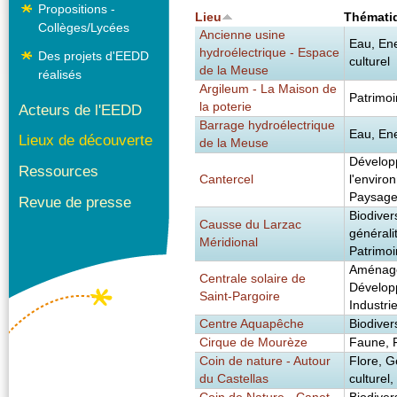
Propositions -
Lieu
Thémati
Collèges/Lycées
Ancienne usine
Eau, Ene
hydroélectrique - Espace
Des projets d'EEDD
culturel
de la Meuse
réalisés
Argileum - La Maison de
Patrimoi
la poterie
Acteurs de l'EEDD
Barrage hydroélectrique
Eau, Ene
Lieux de découverte
de la Meuse
Dévelop
Ressources
Cantercel
l'enviro
Paysag
Revue de presse
Biodiver
Causse du Larzac
générali
Méridional
Patrimoi
Aménage
Centrale solaire de
Dévelop
Saint-Pargoire
Industri
Centre Aquapêche
Biodiver
Cirque de Mourèze
Faune, 
Coin de nature - Autour
Flore, G
du Castellas
culturel