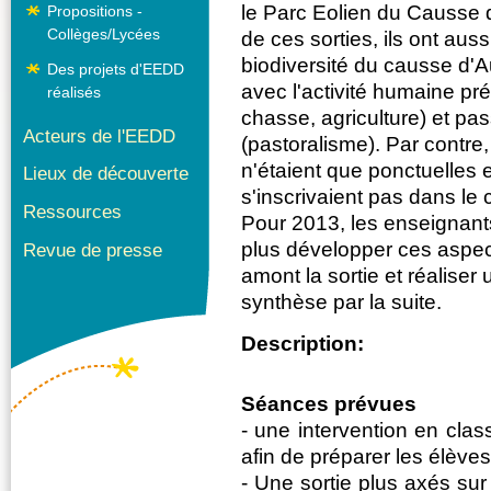
le Parc Eolien du Causse 
Propositions -
Collèges/Lycées
de ces sorties, ils ont auss
biodiversité du causse d'
Des projets d'EEDD
avec l'activité humaine pr
réalisés
chasse, agriculture) et pa
Acteurs de l'EEDD
(pastoralisme). Par contre,
n'étaient que ponctuelles 
Lieux de découverte
s'inscrivaient pas dans le 
Ressources
Pour 2013, les enseignant
plus développer ces aspec
Revue de presse
amont la sortie et réaliser 
synthèse par la suite.
Description:
Séances prévues
- une intervention en clas
afin de préparer les élèves
- Une sortie plus axés sur 