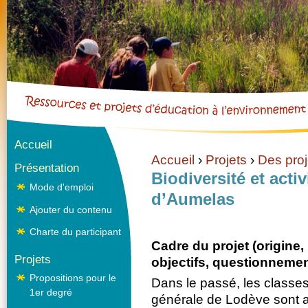
Cookies management panel
Aller dire
Accueil
Accueil
›
Projets
›
Des pro
Présentation
Vous êtes ici
Biodiversité et act
Mode d'emploi
d’Aumelas
Ajouter du contenu
Charte du participant
Cadre du projet (origine,
Projets
objectifs, questionnement
Propositions pour le
Dans le passé, les classe
1er degré
générale de Lodève sont a