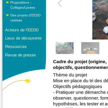
Propositions -
Collèges/Lycées
Des projets d'EEDD
réalisés
Acteurs de l'EEDD
1
/
2
Lieux de découverte
Ressources
Revue de presse
Cadre du projet (origine,
objectifs, questionnement
Thème du projet
Mise en place du tri des dé
Objectifs pédagogiques
- Pratiquer une démarche d
observer, questionner, for
hypothèses, les tester et 