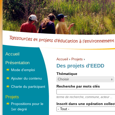
Cookies management panel
Aller dire
Accueil
Accueil
›
Projets
›
Présentation
Vous êtes ici
Des projets d'EEDD
Mode d'emploi
Thématique
Ajouter du contenu
Choisir
Recherche par mots clés
Charte du participant
Projets
terme de recherche, commune, acteur ...
Propositions pour le
Inscrit dans une opération collec
1er degré