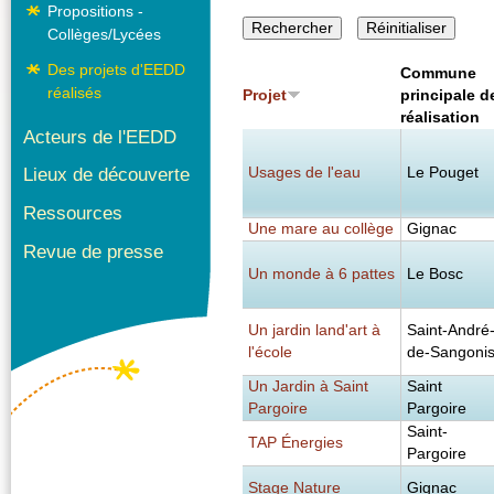
Propositions -
Collèges/Lycées
Des projets d'EEDD
Commune
réalisés
Projet
principale d
réalisation
Acteurs de l'EEDD
Usages de l'eau
Le Pouget
Lieux de découverte
Ressources
Une mare au collège
Gignac
Revue de presse
Un monde à 6 pattes
Le Bosc
Un jardin land'art à
Saint-André
l'école
de-Sangoni
Un Jardin à Saint
Saint
Pargoire
Pargoire
Saint-
TAP Énergies
Pargoire
Stage Nature
Gignac