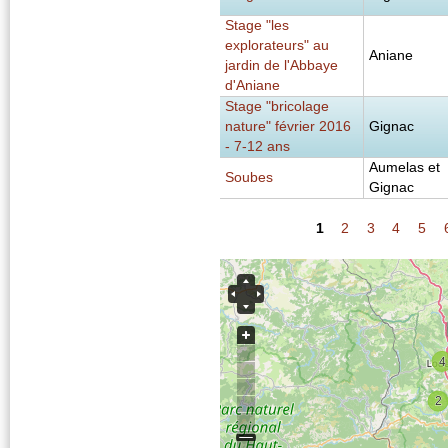
Stage "les
explorateurs" au
Aniane
jardin de l'Abbaye
d'Aniane
Stage "bricolage
nature" février 2016
Gignac
- 7-12 ans
Aumelas et
Soubes
Gignac
1
2
3
4
5
Pages
4
4
2
2