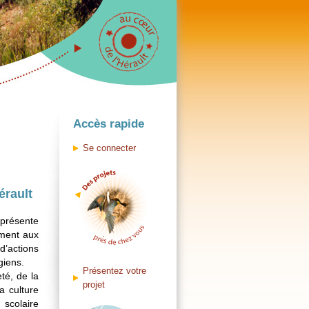
Accès rapide
Se connecter
érault
ésente
ement aux
’actions
giens.
Présentez votre
té, de la
projet
a culture
 scolaire