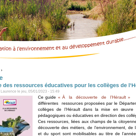
Aller directement à la navigation
›
êtes ici
e
 des ressources éducatives pour les collèges de l’H
r
Laurence
le jeu, 05/01/2023 - 15:49
Ce guide
« À la découverte de l’Hérault »
pr
différentes ressources proposées par le Départ
collèges de l’Hérault dans la mise en œuvre d
pédagogiques ou éducatives en direction des collé
Ces ressources, liées aux champs de la citoyenne
découverte des métiers, de l’environnement, de l
et du sport sont mobilisables au titre de l’année