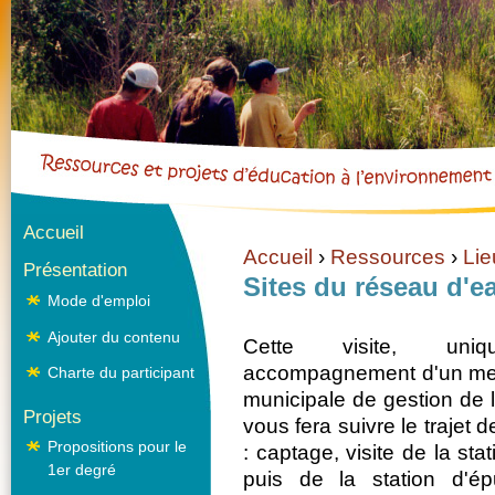
Cookies management panel
Aller dire
Accueil
Accueil
›
Ressources
›
Lie
Présentation
Vous êtes ici
Sites du réseau d'
Mode d'emploi
Ajouter du contenu
Cette visite, uni
accompagnement d'un mem
Charte du participant
municipale de gestion de 
Projets
vous fera suivre le trajet d
Propositions pour le
: captage, visite de la sta
1er degré
puis de la station d'ép