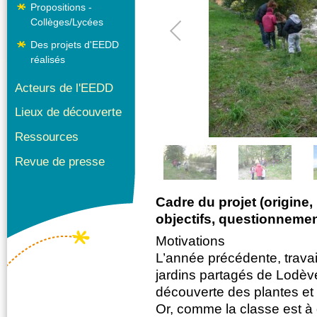
Propositions -
Collèges/Lycées
Des projets d'EEDD
réalisés
Acteurs de l'EEDD
Lieux de découverte
1
/
4
Ressources
Revue de presse
Cadre du projet (origine,
objectifs, questionnement
Motivations
L’année précédente, travai
jardins partagés de Lodève
découverte des plantes et
Or, comme la classe est à 