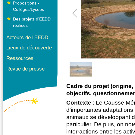
Propositions -
Collèges/Lycées
Des projets d'EEDD
réalisés
Acteurs de l'EEDD
Lieux de découverte
1
/
1
Ressources
Revue de presse
Cadre du projet (origine,
objectifs, questionnement
Contexte
: Le Causse Mér
d'importantes adaptations 
animaux se développant d
particulier. De plus, on no
interractions entre les act